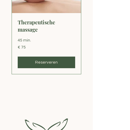
Therapeutische
massage
45 min.
75
€ 75
euro
Reserveren