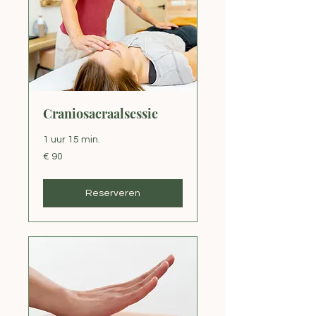
Craniosacraalsessie
1 uur 15 min.
90
€ 90
euro
Reserveren