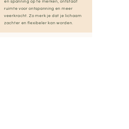
en spanning op te merken, ontstaat
ruimte voor ontspanning en meer
veerkracht. Zo merk je dat je lichaam
zachter en flexibeler kan worden.
06-43086868
info@fascinerendlichaamswerk.nl
Jan Franssenstraat 9
5863 AV Blitterswijck
KvK:
85279129