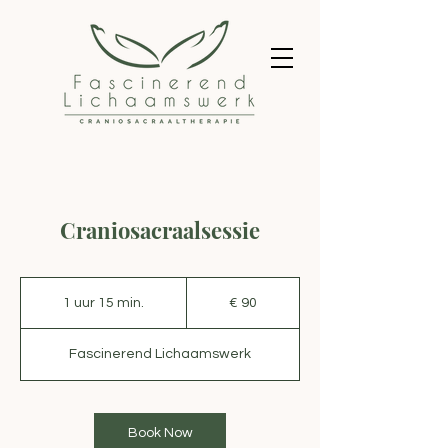
Craniosacraalsessie
90
euro
1 uur 15 min.
1
€ 90
u
u
Fascinerend Lichaamswerk
1
5
m
i
Book Now
n